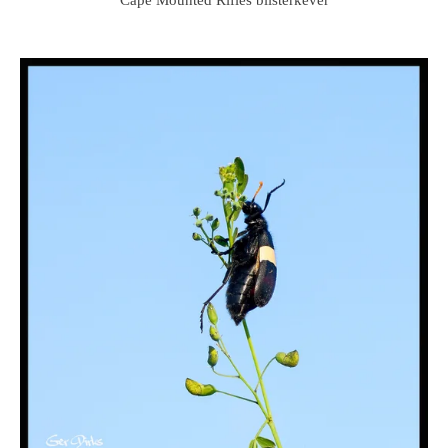
Cape Mounted Rifles blisterkever