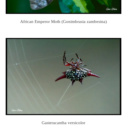
African Emperor Moth (Gonimbrasia zambesina)
Gasteracantha versicolor