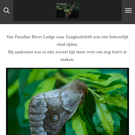
Ga
direct
naar
de
hoofdinhoud
Van Paradise River Lodge naar Zaagkuilsdrift was een behoorlijk
eind rijden.
Bij aankomst was er niet zoveel tijd meer over om nog foto's te
maken.