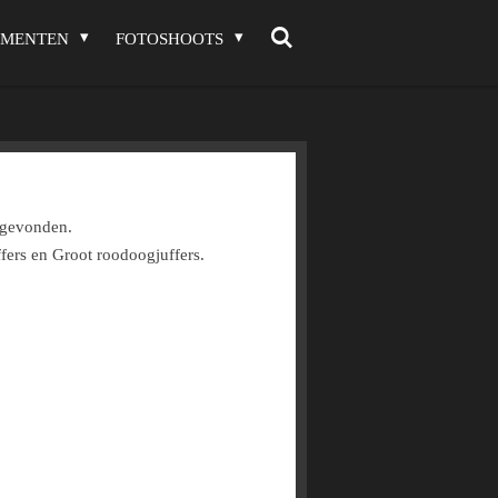
EMENTEN
FOTOSHOOTS
 gevonden.
uffers en Groot roodoogjuffers.