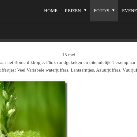
HOME
REIZEN
FOTO'S
EVEN
13 mei
aar het Bonte dikkopje. Flink rondgekeken en uiteindelijk 1 exemplaar
uffertjes: Veel Variabele waterjuffers, Lantaarntjes, Azuurjuffers, Vuurj