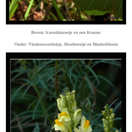
Boven: Icarusblauwtje en een Krasser
Onder: Vlasleeuwenbekje, Hooibeestje en Maskerbloem