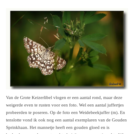
Van de Grote Keizerlibel vlogen er een aantal rond, maar deze
weigerde even te rusten voor een foto. Wel een aantal juffertjes
probeerden te poseren. Op de foto een Weidebeekjuffer (m). En
tenslotte vond ik ook nog een aantal exemplaren van de Gouden
Sprinkhaan. Het mannetje heeft een gouden gloed en is