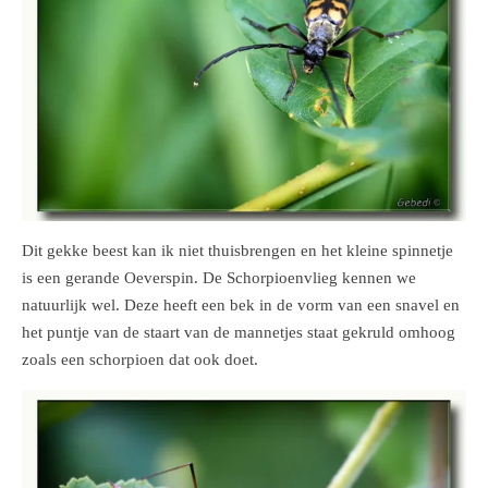
Dit gekke beest kan ik niet thuisbrengen en het kleine spinnetje
is een gerande Oeverspin. De Schorpioenvlieg kennen we
natuurlijk wel. Deze heeft een bek in de vorm van een snavel en
het puntje van de staart van de mannetjes staat gekruld omhoog
zoals een schorpioen dat ook doet.