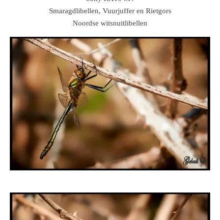
Smaragdlibellen, Vuurjuffer en Rietgors
Noordse witsnuitlibellen