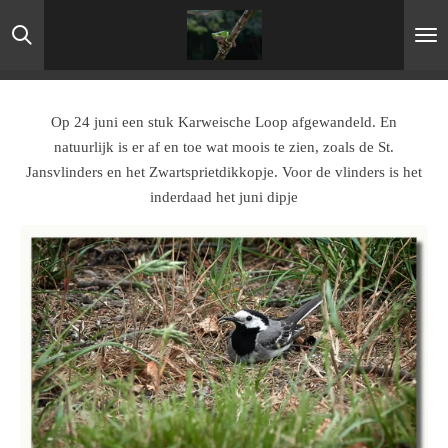
Ga
direct
naar
de
hoofdinhoud
Op 24 juni een stuk Karweische Loop afgewandeld. En
natuurlijk is er af en toe wat moois te zien, zoals de St.
Jansvlinders en het Zwartsprietdikkopje. Voor de vlinders is het
inderdaad het juni dipje