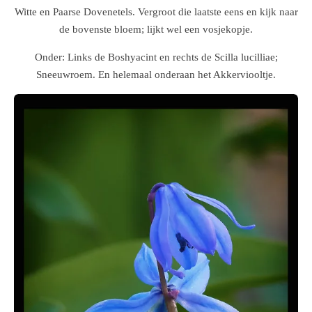
Witte en Paarse Dovenetels. Vergroot die laatste eens en kijk naar
de bovenste bloem; lijkt wel een vosjekopje.
Onder: Links de Boshyacint en rechts de Scilla lucilliae;
Sneeuwroem. En helemaal onderaan het Akkerviooltje.