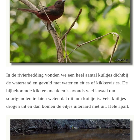
In de rivierbedding vonden we een heel aantal kuiltjes dichtbij
de waterrand en gevuld met water en eitjes of kikkervisjes. De
bijbehorende kikkers maakten 's avonds veel lawaai om
soortgenoten te laten weten dat dit hun kuiltje is. Vele kuiltjes
drogen uit en dan komen de eitjes uiteraard niet uit. Hele apart.