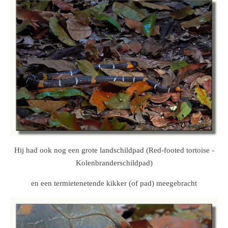
Hij had ook nog een grote landschildpad (
Red-footed tortoise -
Kolenbranderschildpad)
en een termietenetende kikker (of pad) meegebracht