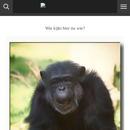
Ga
direct
naar
de
Wie kijkt hier nu wie?
hoofdinhoud