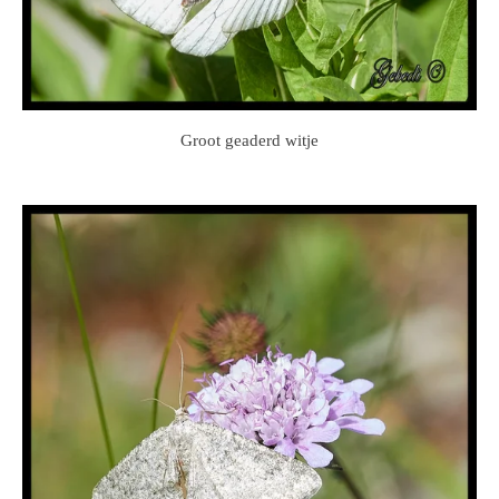
Groot geaderd witje