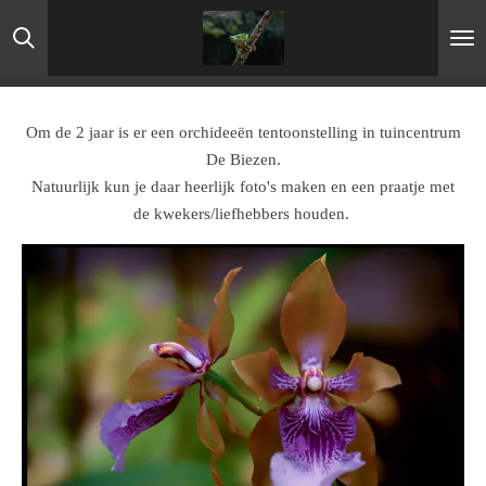
Ga
direct
naar
de
hoofdinhoud
Om de 2 jaar is er een orchideeën tentoonstelling in tuincentrum
De Biezen.
Natuurlijk kun je daar heerlijk foto's maken en een praatje met
de kwekers/liefhebbers houden.