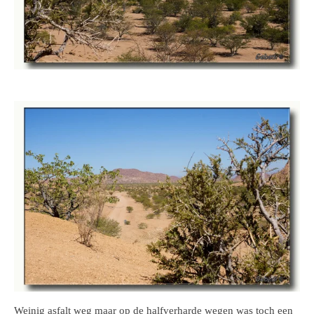
Weinig asfalt weg maar op de halfverharde wegen was toch een