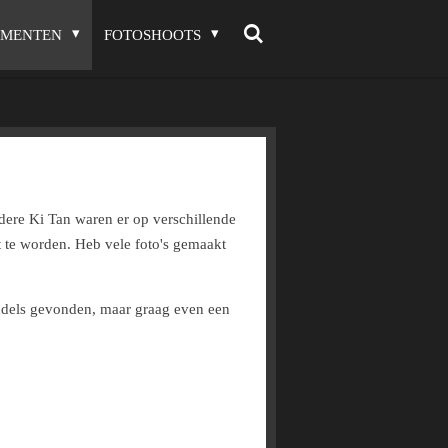
EMENTEN
FOTOSHOOTS
dere Ki Tan waren er op verschillende
t te worden. Heb vele foto's gemaakt
iddels gevonden, maar graag even een