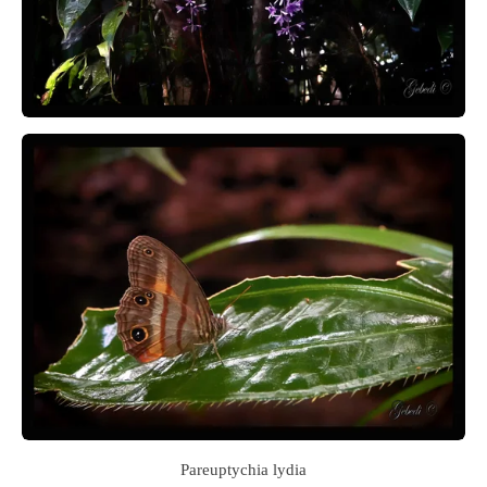
Pareuptychia lydia