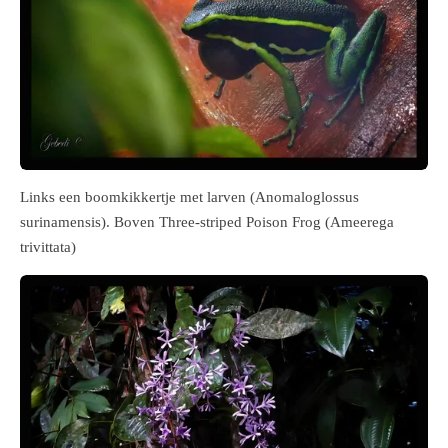
Links een boomkikkertje met larven (
Anomaloglossus
surinamensis)
. Boven
Three-striped Poison Frog (Ameerega
trivittata)