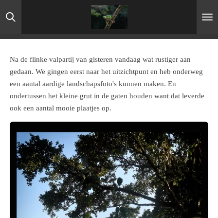
Ga
direct
naar
de
hoofdinhoud
Na de flinke valpartij van gisteren vandaag wat rustiger aan
gedaan. We gingen eerst naar het uitzichtpunt en heb onderweg
een aantal aardige landschapsfoto's kunnen maken. En
ondertussen het kleine grut in de gaten houden want dat leverde
ook een aantal mooie plaatjes op.