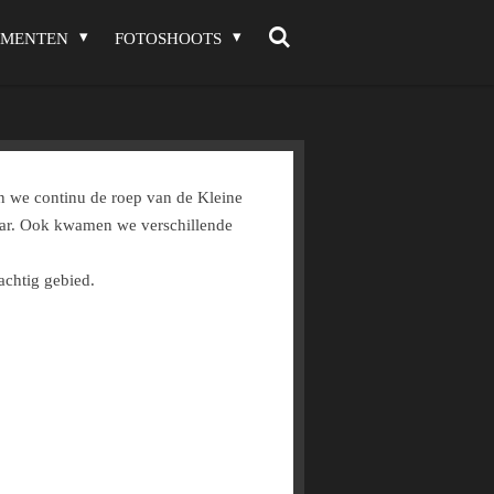
EMENTEN
FOTOSHOOTS
 we continu de roep van de Kleine
kaar. Ook kwamen we verschillende
achtig gebied.