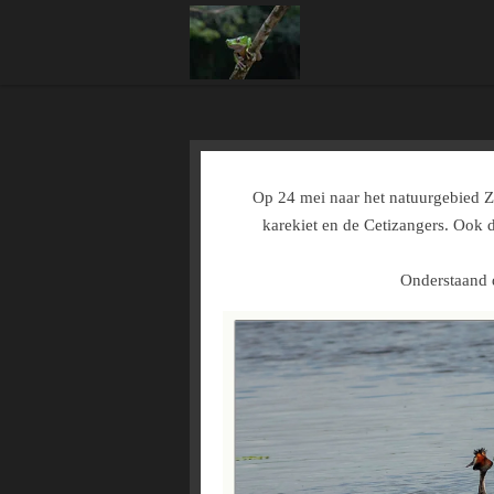
Ga
direct
naar
de
hoofdinhoud
Op 24 mei naar het natuurgebied 
karekiet en de Cetizangers. Ook 
Onderstaand d