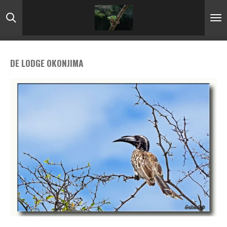
Ga
direct
naar
de
DE LODGE OKONJIMA
hoofdinhoud