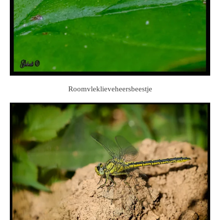
Roomvleklieveheersbeestje