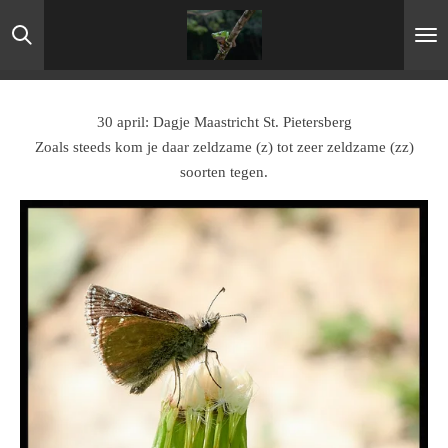
Ga
direct
naar
de
hoofdinhoud
30 april: Dagje Maastricht St. Pietersberg
Zoals steeds kom je daar zeldzame (z) tot zeer zeldzame (zz)
soorten tegen.