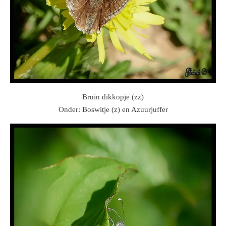
Bruin dikkopje (zz)
Onder: Boswitje (z) en Azuurjuffer