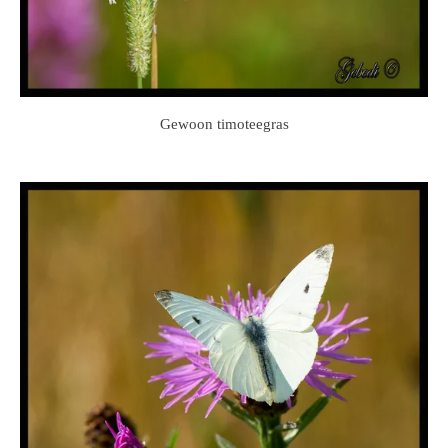
Gewoon timoteegras