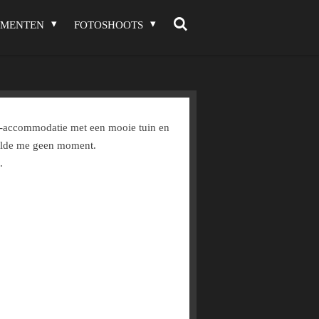
EMENTEN
FOTOSHOOTS
l-accommodatie met een mooie tuin en
veelde me geen moment.
.