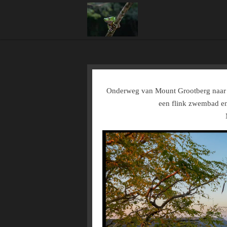
Ga
direct
naar
de
hoofdinhoud
Onderweg van Mount Grootberg naar O
een flink zwembad en 