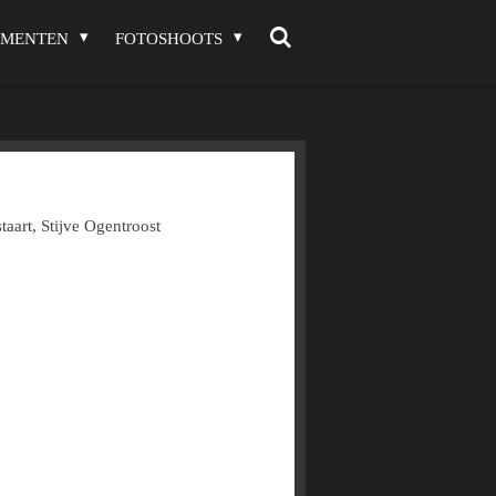
EMENTEN
FOTOSHOOTS
aart, Stijve Ogentroost