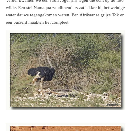
Verder kwamen we een struisvogel (m) tegen die echt op de foto
wilde. Een stel Namaqua zandhoenders zat lekker bij het weinige
water dat we tegengekomen waren. Een Afrikaanse grijze Tok en
een buizerd maakten het compleet.