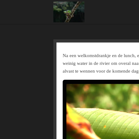
Ga
direct
naar
de
hoofdinhoud
Na een welkomstdrankje en de lunch, e
weinig water in de rivier om overal na
alvast te wennen voor de komende dag