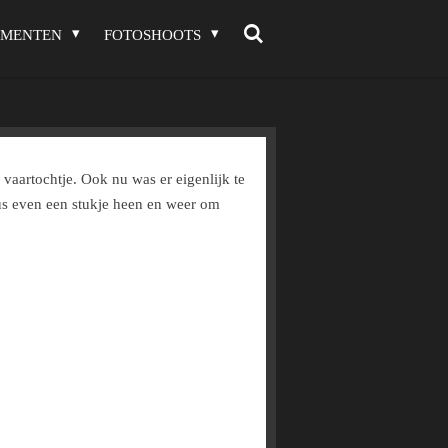
EMENTEN
FOTOSHOOTS
aartochtje. Ook nu was er eigenlijk te
Dus even een stukje heen en weer om