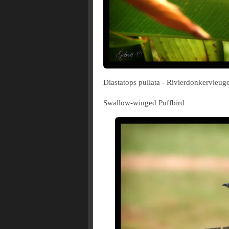
Diastatops pullata - Rivierdonkervleuge
Swallow-winged Puffbird